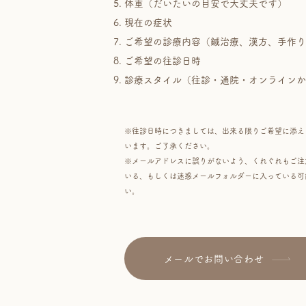
体重（だいたいの目安で大丈夫です）
現在の症状
​ご希望の診療内容（鍼治療、漢方、手作
​ご希望の往診日時
​診療スタイル（往診・通院・オンライン
※往診日時につきましては、出来る限りご希望に添え
います。ご了承ください。
​※メールアドレスに誤りがないよう、くれぐれもご
いる、もしくは迷惑メールフォルダーに入っている可能性
い。
メールでお問い合わせ